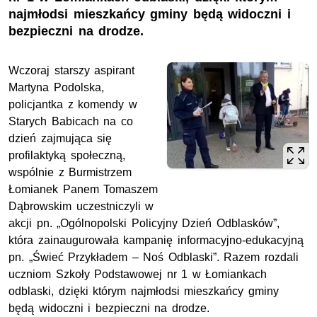
najmłodsi mieszkańcy gminy będą widoczni i
bezpieczni na drodze.
Wczoraj starszy aspirant
Martyna Podolska,
policjantka z komendy w
Starych Babicach na co
dzień zajmująca się
profilaktyką społeczną,
wspólnie z Burmistrzem
Łomianek Panem Tomaszem
Dąbrowskim uczestniczyli w
akcji pn. „Ogólnopolski Policyjny Dzień Odblasków”,
która zainaugurowała kampanię informacyjno-edukacyjną
pn. „Świeć Przykładem – Noś Odblaski”. Razem rozdali
uczniom Szkoły Podstawowej nr 1 w Łomiankach
odblaski, dzięki którym najmłodsi mieszkańcy gminy
będą widoczni i bezpieczni na drodze.