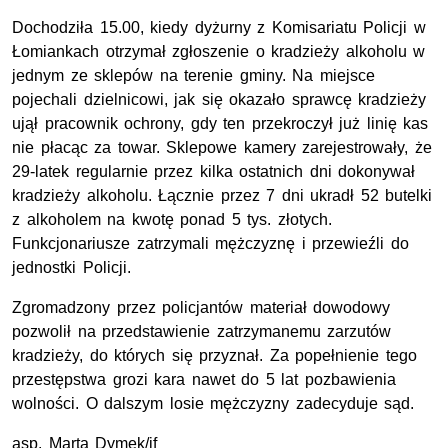
Dochodziła 15.00, kiedy dyżurny z Komisariatu Policji w
Łomiankach otrzymał zgłoszenie o kradzieży alkoholu w
jednym ze sklepów na terenie gminy. Na miejsce
pojechali dzielnicowi, jak się okazało sprawcę kradzieży
ujął pracownik ochrony, gdy ten przekroczył już linię kas
nie płacąc za towar. Sklepowe kamery zarejestrowały, że
29-latek regularnie przez kilka ostatnich dni dokonywał
kradzieży alkoholu. Łącznie przez 7 dni ukradł 52 butelki
z alkoholem na kwotę ponad 5 tys. złotych.
Funkcjonariusze zatrzymali mężczyznę i przewieźli do
jednostki Policji.
Zgromadzony przez policjantów materiał dowodowy
pozwolił na przedstawienie zatrzymanemu zarzutów
kradzieży, do których się przyznał. Za popełnienie tego
przestępstwa grozi kara nawet do 5 lat pozbawienia
wolności. O dalszym losie mężczyzny zadecyduje sąd.
asp. Marta Dymek/jf