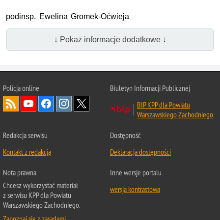
podinsp. Ewelina Gromek-Oćwieja
↓ Pokaż informacje dodatkowe ↓
Policja online
Biuletyn Informacji Publicznej
BIP KPP dla Powiatu
Warszawskiego Zachodniego
Redakcja serwisu
Dostępność
Kontakt z redakcją
Deklaracja dostępności
Nota prawna
Inne wersje portalu
Chcesz wykorzystać materiał
wersja kontrastowa
z serwisu KPP dla Powiatu
Warszawskiego Zachodniego.
Zapoznaj się z zasadami